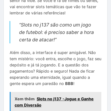
sentir na vibe. Se você é fã de filmes ou séries,
vai encontrar slots temáticas que vão te fazer
lembrar de várias referências!
“Slots no j137 são como um jogo
de futebol: é preciso saber a hora
certa de atacar!”
Além disso, a interface é super amigável. Não
tem mistério: você entra, escolhe o jogo, faz seu
depósito e já tá jogando. E a questão dos
pagamentos? Rápido e seguro! Nada de ficar
esperando uma eternidade, igual quando a
gente espera um paredão no
BBB
!
Xem thêm
Slots no j137 -Jogue e Ganhe
com Diversão