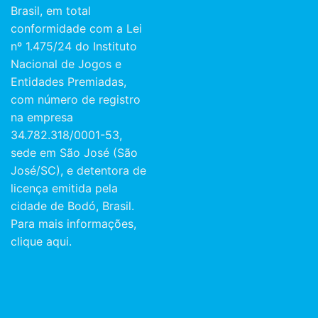
Brasil, em total
conformidade com a Lei
nº 1.475/24 do Instituto
Nacional de Jogos e
Entidades Premiadas,
com número de registro
na empresa
34.782.318/0001-53,
sede em São José (São
José/SC), e detentora de
licença emitida pela
cidade de Bodó, Brasil.
Para mais informações,
clique aqui.