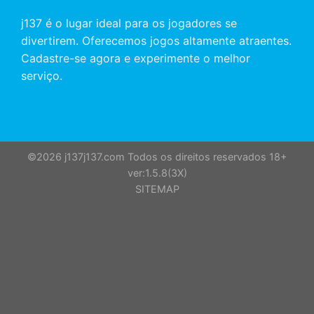
j137 é o lugar ideal para os jogadores se
divertirem. Oferecemos jogos altamente atraentes.
Cadastre-se agora e experimente o melhor
serviço.
©2026 j137j137.com Todos os direitos reservados 18+
ver:1.5.8(3X)
SITEMAP