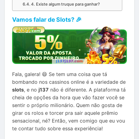
4. Existe algum truque para ganhar?
Vamos falar de Slots? 🎉
Fala, galera! 😄 Se tem uma coisa que tá
bombando nos cassinos online é a variedade de
slots
, e no
j137
não é diferente. A plataforma tá
cheia de opções da hora que vão fazer você se
sentir o próprio milionário. Quem não gosta de
girar os rolos e torcer pra sair aquele prêmio
sensacional, né? Então, vem comigo que eu vou
te contar tudo sobre essa experiência!