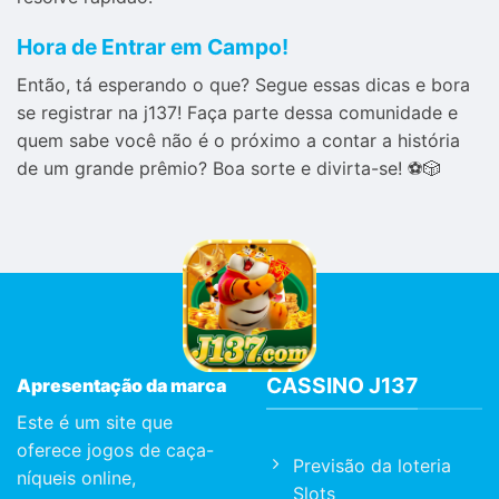
Hora de Entrar em Campo!
Então, tá esperando o que? Segue essas dicas e bora
se registrar na j137! Faça parte dessa comunidade e
quem sabe você não é o próximo a contar a história
de um grande prêmio? Boa sorte e divirta-se! ⚽🎲
CASSINO J137
Apresentação da marca
Este é um site que
oferece jogos de caça-
Previsão da loteria
níqueis online,
Slots