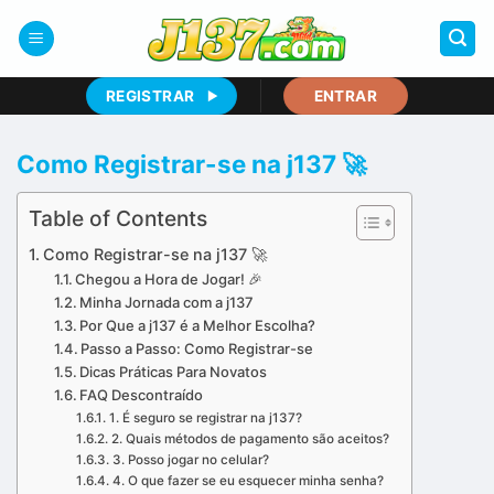
Skip
to
content
REGISTRAR
ENTRAR
Como Registrar-se na j137 🚀
Table of Contents
Como Registrar-se na j137 🚀
Chegou a Hora de Jogar! 🎉
Minha Jornada com a j137
Por Que a j137 é a Melhor Escolha?
Passo a Passo: Como Registrar-se
Dicas Práticas Para Novatos
FAQ Descontraído
1. É seguro se registrar na j137?
2. Quais métodos de pagamento são aceitos?
3. Posso jogar no celular?
4. O que fazer se eu esquecer minha senha?