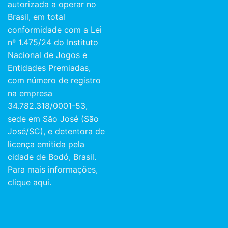
autorizada a operar no
Brasil, em total
conformidade com a Lei
nº 1.475/24 do Instituto
Nacional de Jogos e
Entidades Premiadas,
com número de registro
na empresa
34.782.318/0001-53,
sede em São José (São
José/SC), e detentora de
licença emitida pela
cidade de Bodó, Brasil.
Para mais informações,
clique aqui.