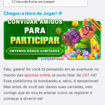
Hora de Entrar em Campo!
Chegou a Hora de Jogar! 🎉
Fala, galera! Se você tá pensando em se aventurar no
mundo das
apostas online
, já ouviu falar da
j137
, né?
Essa plataforma tá bombando e, sério, é sensacional!
Mas antes de você sair dando suas cartadas, vem
comigo que eu vou te ensinar como se registrar e
começar a divertir-se!