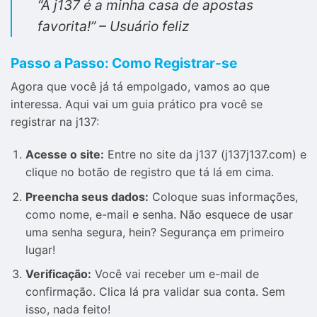
“A j137 é a minha casa de apostas
favorita!” – Usuário feliz
Passo a Passo: Como Registrar-se
Agora que você já tá empolgado, vamos ao que
interessa. Aqui vai um guia prático pra você se
registrar na j137:
Acesse o site:
Entre no site da j137 (j137j137.com) e
clique no botão de registro que tá lá em cima.
Preencha seus dados:
Coloque suas informações,
como nome, e-mail e senha. Não esquece de usar
uma senha segura, hein? Segurança em primeiro
lugar!
Verificação:
Você vai receber um e-mail de
confirmação. Clica lá pra validar sua conta. Sem
isso, nada feito!