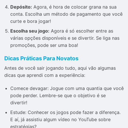
Depósito:
Agora, é hora de colocar grana na sua
conta. Escolha um método de pagamento que você
curte e bora jogar!
Escolha seu jogo:
Agora é só escolher entre as
várias opções disponíveis e se divertir. Se liga nas
promoções, pode ser uma boa!
Dicas Práticas Para Novatos
Antes de você sair jogando tudo, aqui vão algumas
dicas que aprendi com a experiência:
Comece devagar: Jogue com uma quantia que você
pode perder. Lembre-se que o objetivo é se
divertir!
Estude: Conhecer os jogos pode fazer a diferença.
E aí, já assistiu algum vídeo no YouTube sobre
estratégias?