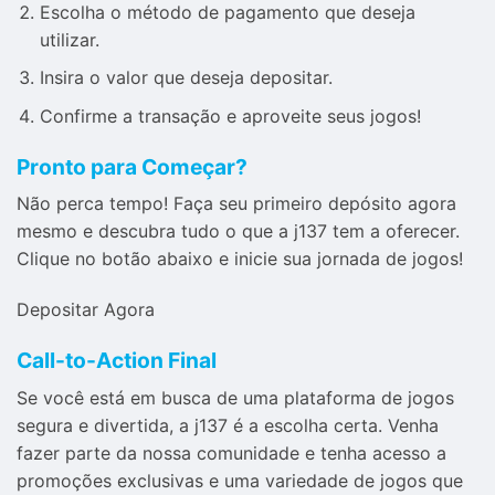
Escolha o método de pagamento que deseja
utilizar.
Insira o valor que deseja depositar.
Confirme a transação e aproveite seus jogos!
Pronto para Começar?
Não perca tempo! Faça seu primeiro depósito agora
mesmo e descubra tudo o que a j137 tem a oferecer.
Clique no botão abaixo e inicie sua jornada de jogos!
Depositar Agora
Call-to-Action Final
Se você está em busca de uma plataforma de jogos
segura e divertida, a j137 é a escolha certa. Venha
fazer parte da nossa comunidade e tenha acesso a
promoções exclusivas e uma variedade de jogos que