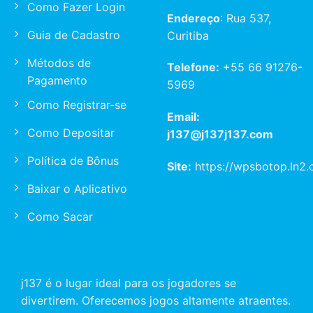
Como Fazer Login
Endereço
: Rua 537,
Guia de Cadastro
Curitiba
Métodos de
Telefone:
+55 66 91276-
Pagamento
5969
Como Registrar-se
Email:
Como Depositar
j137@j137j137.com
Política de Bônus
Site:
https://wpsbotop.ln2.
Baixar o Aplicativo
Como Sacar
j137 é o lugar ideal para os jogadores se
divertirem. Oferecemos jogos altamente atraentes.