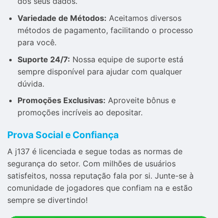
dos seus dados.
Variedade de Métodos:
Aceitamos diversos
métodos de pagamento, facilitando o processo
para você.
Suporte 24/7:
Nossa equipe de suporte está
sempre disponível para ajudar com qualquer
dúvida.
Promoções Exclusivas:
Aproveite bônus e
promoções incríveis ao depositar.
Prova Social e Confiança
A j137 é licenciada e segue todas as normas de
segurança do setor. Com milhões de usuários
satisfeitos, nossa reputação fala por si. Junte-se à
comunidade de jogadores que confiam na e estão
sempre se divertindo!