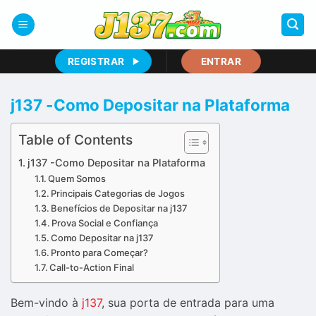
Skip
to
content
REGISTRAR
ENTRAR
j137 -Como Depositar na Plataforma
Table of Contents
j137 -Como Depositar na Plataforma
Quem Somos
Principais Categorias de Jogos
Benefícios de Depositar na j137
Prova Social e Confiança
Como Depositar na j137
Pronto para Começar?
Call-to-Action Final
Bem-vindo à
j137
, sua porta de entrada para uma