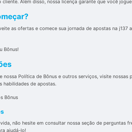
 cliente. Além disso, nossa licença garante que você jogu
omeçar?
eite as ofertas e comece sua jornada de apostas na j137 
u Bônus!
ões
e nossa Política de Bônus e outros serviços, visite nossas 
s habilidades de apostas.
os Bônus
es
úvida, não hesite em consultar nossa seção de perguntas 
ra ajudá-lo!