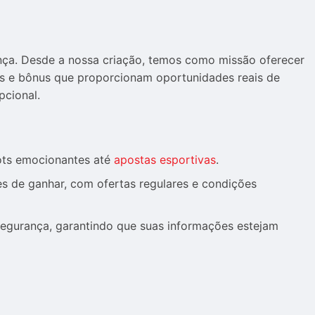
ança. Desde a nossa criação, temos como missão oferecer
s e bônus que proporcionam oportunidades reais de
pcional.
ots emocionantes até
apostas esportivas
.
 de ganhar, com ofertas regulares e condições
segurança, garantindo que suas informações estejam