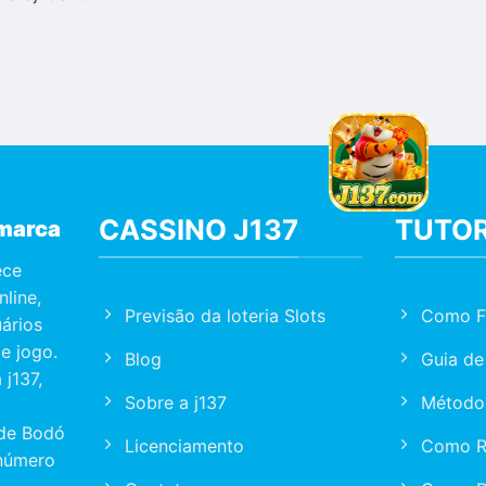
CASSINO J137
TUTOR
marca
ece
line,
Previsão da loteria Slots
Como F
ários
e jogo.
Blog
Guia de
 j137,
Sobre a j137
Método
 de Bodó
Licenciamento
Como Re
 número