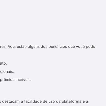
ores. Aqui estão alguns dos benefícios que você pode
ito.
cionais.
rêmios incríveis.
os destacam a facilidade de uso da plataforma e a