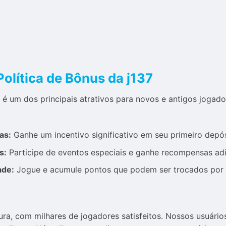
Política de Bônus da j137
 é um dos principais atrativos para novos e antigos jogad
as:
Ganhe um incentivo significativo em seu primeiro depós
s:
Participe de eventos especiais e ganhe recompensas adi
ade:
Jogue e acumule pontos que podem ser trocados por p
gura, com milhares de jogadores satisfeitos. Nossos usuári