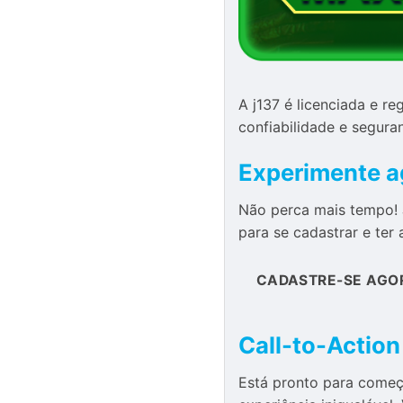
A j137 é licenciada e r
confiabilidade e segura
Experimente 
Não perca mais tempo! 
para se cadastrar e te
CADASTRE-SE AGO
Call-to-Action
Está pronto para começ