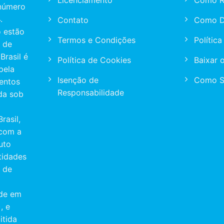
Licenciamento
Como Re
 número
.
Contato
Como D
 estão
Termos e Condições
Polític
r de
Brasil é
Política de Cookies
Baixar 
pela
Isenção de
Como S
entos
Responsabilidade
da sob
rasil,
 com a
tuto
tidades
 de
ede em
, e
itida