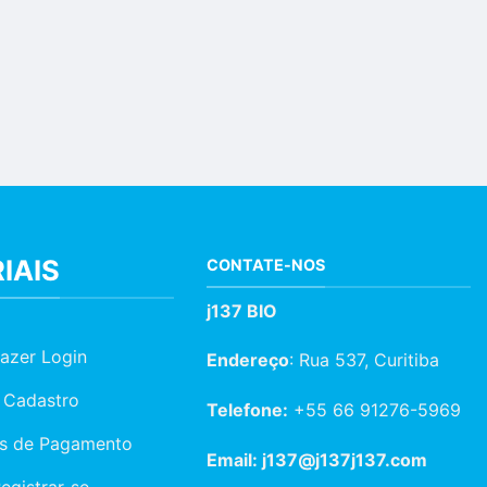
IAIS
CONTATE-NOS
j137 BIO
azer Login
Endereço
: Rua 537, Curitiba
 Cadastro
Telefone:
+55 66 91276-5969
s de Pagamento
Email:
j137@j137j137.com