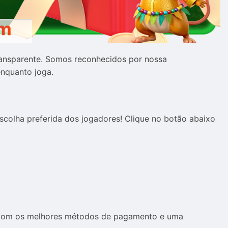
transparente. Somos reconhecidos por nossa
enquanto joga.
colha preferida dos jogadores! Clique no botão abaixo
er com os melhores métodos de pagamento e uma