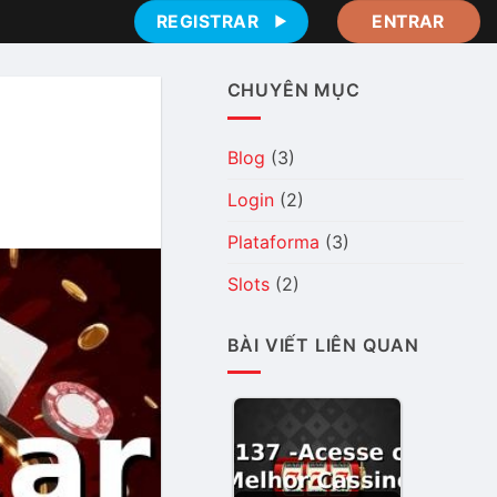
REGISTRAR
ENTRAR
CHUYÊN MỤC
Blog
(3)
Login
(2)
Plataforma
(3)
Slots
(2)
BÀI VIẾT LIÊN QUAN