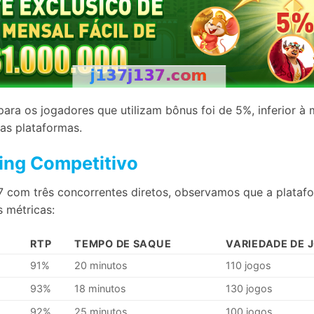
ara os jogadores que utilizam bônus foi de 5%, inferior à
as plataformas.
ng Competitivo
 com três concorrentes diretos, observamos que a plataf
 métricas:
RTP
TEMPO DE SAQUE
VARIEDADE DE 
91%
20 minutos
110 jogos
93%
18 minutos
130 jogos
92%
25 minutos
100 jogos