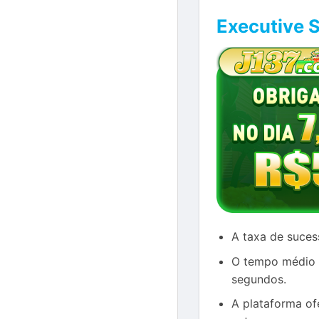
Executive
A taxa de suces
O tempo médio d
segundos.
A plataforma of