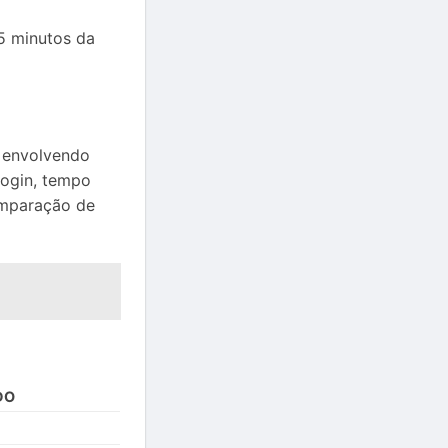
5 minutos da
, envolvendo
login, tempo
comparação de
DO