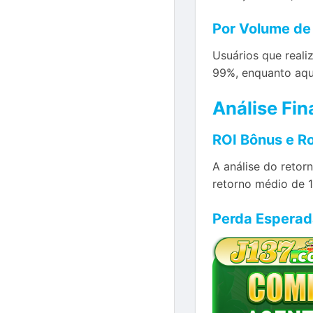
Por Volume de
Usuários que real
99%, enquanto aqu
Análise Fin
ROI Bônus e Ro
A análise do retor
retorno médio de 1
Perda Esperad