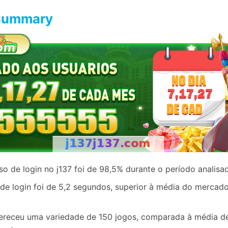
 Summary
so de login no j137 foi de 98,5% durante o período analisa
e login foi de 5,2 segundos, superior à média do mercado
ereceu uma variedade de 150 jogos, comparada à média d