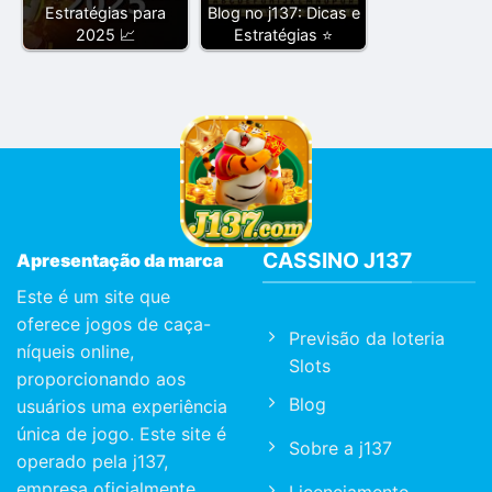
Estratégias para
Blog no j137: Dicas e
2025 📈
Estratégias ⭐
CASSINO J137
Apresentação da marca
Este é um site que
oferece jogos de caça-
Previsão da loteria
níqueis online,
Slots
proporcionando aos
Blog
usuários uma experiência
única de jogo. Este site é
Sobre a j137
operado pela j137,
empresa oficialmente