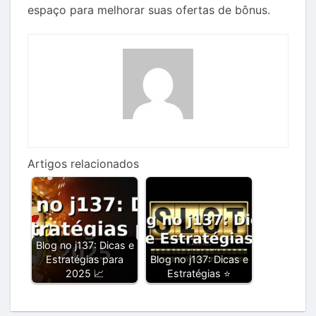
espaço para melhorar suas ofertas de bônus.
Artigos relacionados
Blog no j137: Dicas e
Estratégias para
Blog no j137: Dicas e
2025 📈
Estratégias ⭐