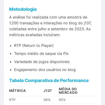
Metodologia
A análise foi realizada com uma amostra de
1.200 transações e interações no blog do j137,
coletadas entre julho e setembro de 2023. As
métricas avaliadas incluíram:
RTP (Return to Player)
Tempo médio de saque via Pix
Variedade de jogos disponíveis
Engajamento dos usuários no blog
Tabela Comparativa de Performance
MÉDIA DO
MÉTRICA
J137
MERCADO
RTP
96%
95%