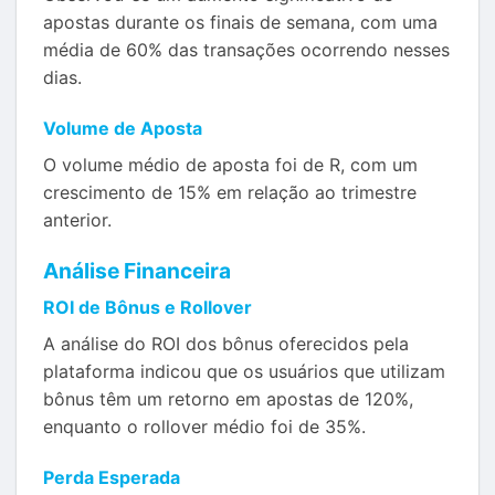
apostas durante os finais de semana, com uma
média de 60% das transações ocorrendo nesses
dias.
Volume de Aposta
O volume médio de aposta foi de R, com um
crescimento de 15% em relação ao trimestre
anterior.
Análise Financeira
ROI de Bônus e Rollover
A análise do ROI dos bônus oferecidos pela
plataforma indicou que os usuários que utilizam
bônus têm um retorno em apostas de 120%,
enquanto o rollover médio foi de 35%.
Perda Esperada