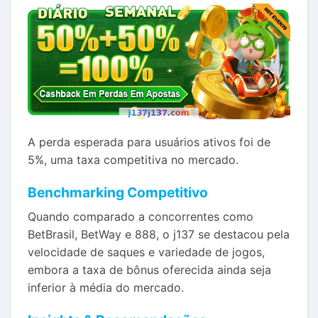
A perda esperada para usuários ativos foi de
5%, uma taxa competitiva no mercado.
Benchmarking Competitivo
Quando comparado a concorrentes como
BetBrasil, BetWay e 888, o j137 se destacou pela
velocidade de saques e variedade de jogos,
embora a taxa de bônus oferecida ainda seja
inferior à média do mercado.