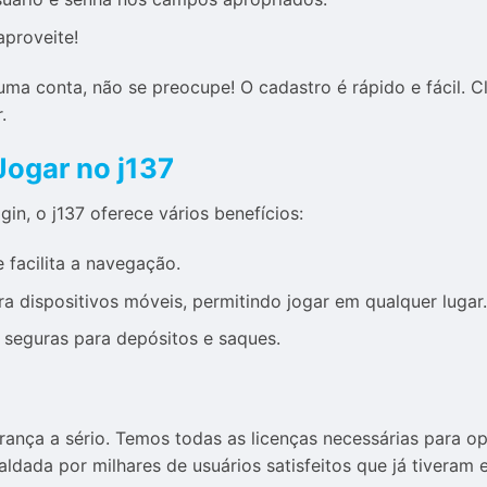
aproveite!
ma conta, não se preocupe! O cadastro é rápido e fácil. Cli
.
Jogar no j137
gin, o j137 oferece vários benefícios:
e facilita a navegação.
a dispositivos móveis, permitindo jogar em qualquer lugar.
 seguras para depósitos e saques.
rança a sério. Temos todas as licenças necessárias para o
ldada por milhares de usuários satisfeitos que já tiveram 