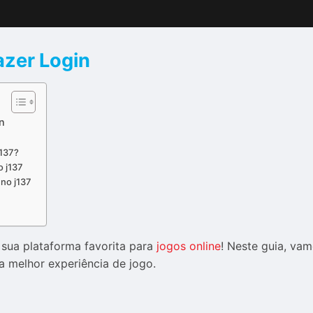
azer Login
n
j137?
o j137
 no j137
, sua plataforma favorita para
jogos online
! Neste guia, va
 a melhor experiência de jogo.