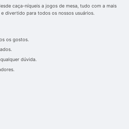
desde caça-níqueis a jogos de mesa, tudo com a mais
 e divertido para todos os nossos usuários.
os os gostos.
dados.
 qualquer dúvida.
adores.