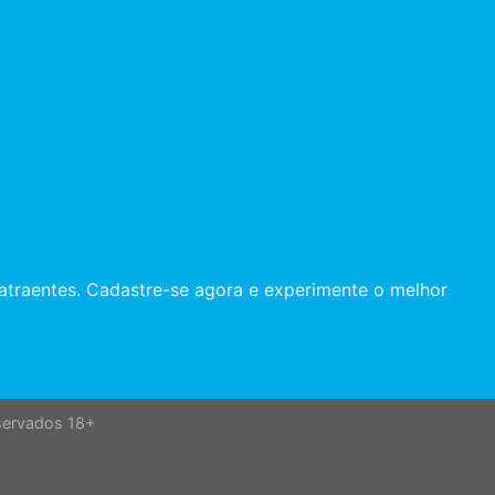
 atraentes. Cadastre-se agora e experimente o melhor
servados 18+