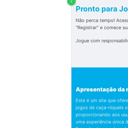
‹
Pronto para J
Não perca tempo! Acesse
“Registrar” e comece su
Jogue com responsabilid
Apresentação da 
Este é um site que ofer
jogos de caça-níqueis on
proporcionando aos usu
uma experiência única d