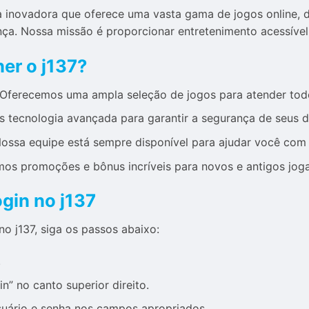
a inovadora que oferece uma vasta gama de jogos online, 
nça. Nossa missão é proporcionar entretenimento acessível
er o j137?
 Oferecemos uma ampla seleção de jogos para atender tod
s tecnologia avançada para garantir a segurança de seus 
Nossa equipe está sempre disponível para ajudar você com
os promoções e bônus incríveis para novos e antigos jog
gin no j137
no j137, siga os passos abaixo:
.
n” no canto superior direito.
suário e senha nos campos apropriados.